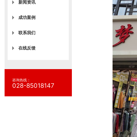
新闻资讯
成功案例
联系我们
在线反馈
咨询热线：
028-85018147