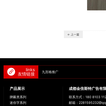
← 上一篇
links
九宫格推广
友情链接
产品展示
成都金倍斯特广告有
牌匾类系列
联系方式：180 8103 112
迷你字系列
邮箱：2281595232@qq