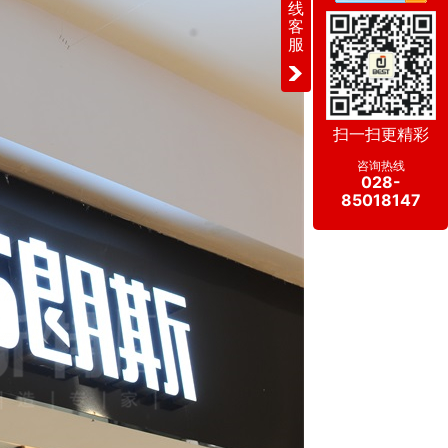
线
客
服
扫一扫更精彩
咨询热线
028-
85018147