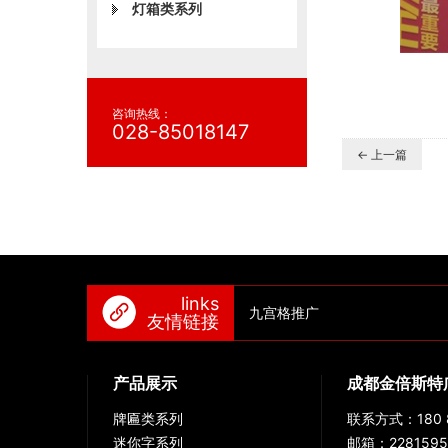
灯箱类系列
咨询热线：
028-85018147
← 上一篇
links
九宫格推广
友情链接
产品展示
成都金倍斯特
牌匾类系列
联系方式：180 8
迷你字系列
邮箱：2281595